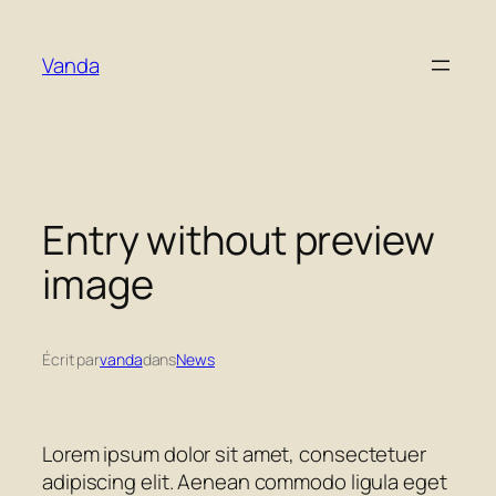
Aller
au
Vanda
contenu
Entry without preview
image
Écrit par
vanda
dans
News
Lorem ipsum dolor sit amet, consectetuer
adipiscing elit. Aenean commodo ligula eget