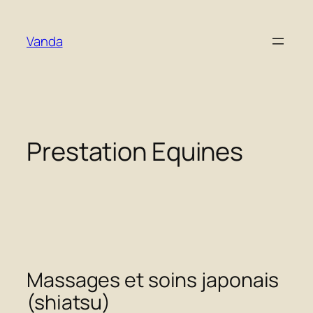
Aller
au
Vanda
contenu
Prestation Equines
Massages et soins japonais
(shiatsu)